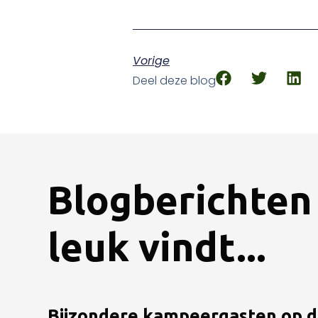
Vorige
Deel deze blog
Blogberichten 
leuk vindt...
Bijzondere kampeergasten op 