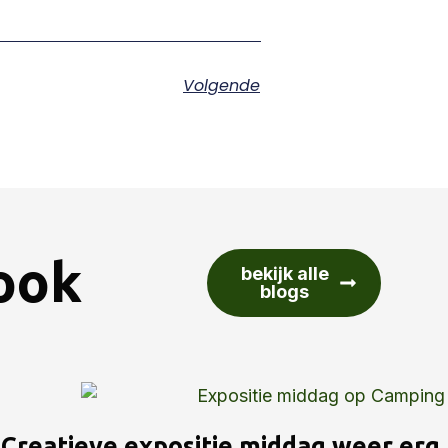
Volgende
 ook
bekijk alle
blogs
Creatieve expositie middag weer erg 