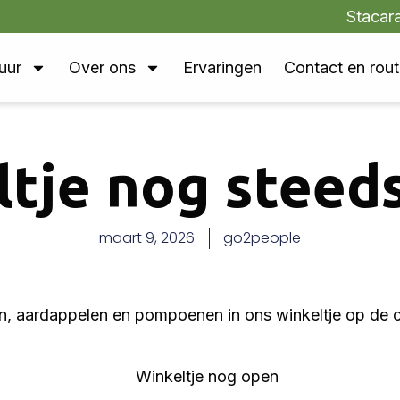
Stacar
uur
Over ons
Ervaringen
Contact en rou
tje nog steed
maart 9, 2026
go2people
n, aardappelen en pompoenen in ons winkeltje op de c