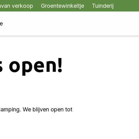
avan verkoop
Groentewinkeltje
Tuinderij
te
s open!
amping. We blijven open tot