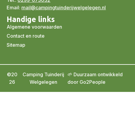
Tel.:
0299-673032
Email:
mail@campingtuinderijwelgelegen.nl
Handige links
Algemene voorwaarden
Contact en route
Sitemap
©20
Camping Tuinderij
🌱 Duurzaam ontwikkeld
26
Welgelegen
door Go2People