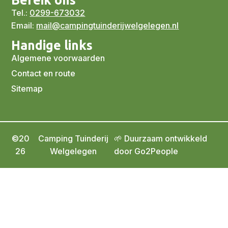
Bereik ons
Tel.:
0299-673032
Email:
mail@campingtuinderijwelgelegen.nl
Handige links
Algemene voorwaarden
Contact en route
Sitemap
©20
Camping Tuinderij
🌱 Duurzaam ontwikkeld
26
Welgelegen
door Go2People