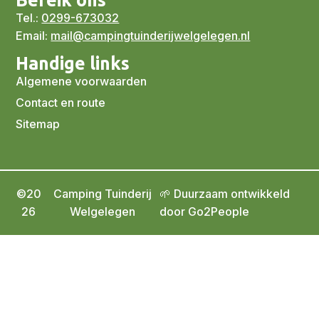
Bereik ons
Tel.:
0299-673032
Email:
mail@campingtuinderijwelgelegen.nl
Handige links
Algemene voorwaarden
Contact en route
Sitemap
©20
Camping Tuinderij
🌱 Duurzaam ontwikkeld
26
Welgelegen
door Go2People