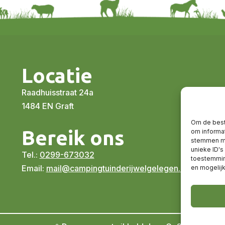
Locatie
Raadhuisstraat 24a
1484 EN Graft
Om de best
Bereik ons
om informat
stemmen me
unieke ID's
Tel.:
0299-673032
toestemming
Email:
mail@campingtuinderijwelgelegen.nl
en mogelij