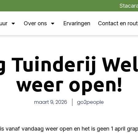
Stacar
uur
Over ons
Ervaringen
Contact en rou
 Tuinderij We
weer open!
maart 9, 2026
go2people
s vanaf vandaag weer open en het is geen 1 april grap