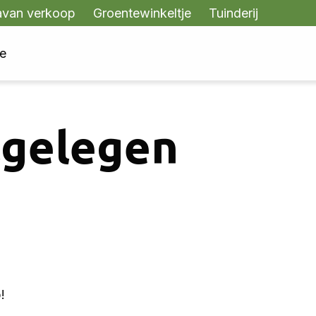
avan verkoop
Groentewinkeltje
Tuinderij
te
lgelegen
!