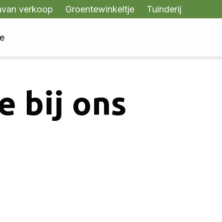
avan verkoop
Groentewinkeltje
Tuinderij
te
e bij ons