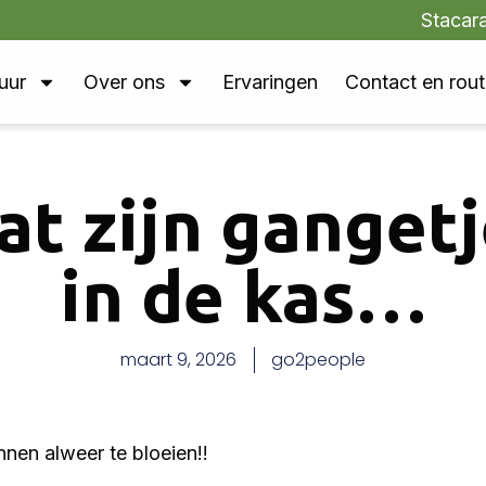
Stacar
uur
Over ons
Ervaringen
Contact en rou
at zijn gangetj
in de kas…
maart 9, 2026
go2people
nnen alweer te bloeien!!