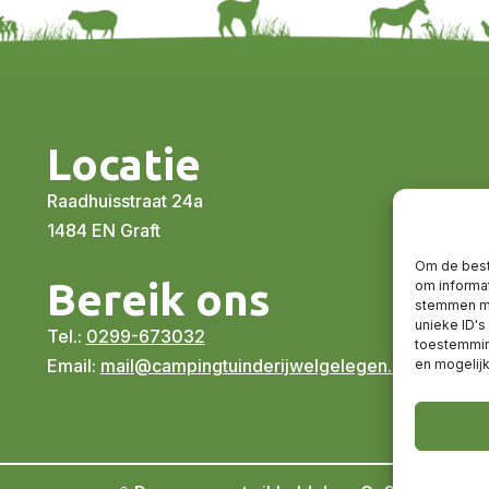
Locatie
Raadhuisstraat 24a
1484 EN Graft
Om de best
Bereik ons
om informat
stemmen me
unieke ID's
Tel.:
0299-673032
toestemming
Email:
mail@campingtuinderijwelgelegen.nl
en mogelij