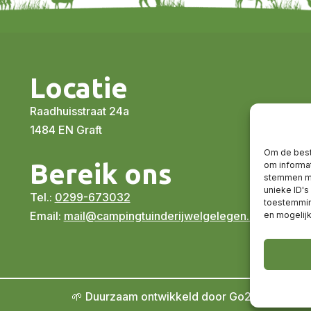
Locatie
Raadhuisstraat 24a
1484 EN Graft
Om de best
Bereik ons
om informat
stemmen me
unieke ID's
Tel.:
0299-673032
toestemming
Email:
mail@campingtuinderijwelgelegen.nl
en mogelij
🌱 Duurzaam ontwikkeld door Go2People