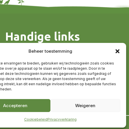
Handige links
Algemene voorwaarden
Beheer toestemming
Contact en route
Sitemap
e ervaringen te bieden, gebruiken wij technologieën zoals cookies
ie over je apparaat op te slaan en/of te raadplegen. Door in te
t deze technologieën kunnen wij gegevens zoals surfgedrag of
 op deze site verwerken. Als je geen toestemming geeft of uw
 intrekt, kan dit een nadelige invloed hebben op bepaalde functies
kheden.
Accepteren
Weigeren
Cookiebeleid
Privacyverklaring