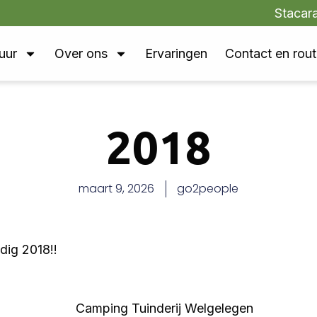
Stacar
uur
Over ons
Ervaringen
Contact en rou
2018
maart 9, 2026
go2people
dig 2018!!