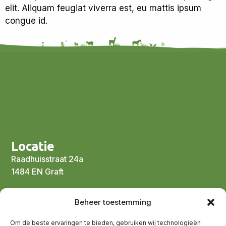
elit. Aliquam feugiat viverra est, eu mattis ipsum
congue id.
Locatie
Raadhuisstraat 24a
1484 EN Graft
Bereik ons
Beheer toestemming
Tel.:
0299-673032
Om de beste ervaringen te bieden, gebruiken wij technologieën
Email:
mail@campingtuinderijwelgelegen.nl